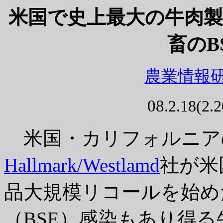
米国で史上最大の牛肉
畜のB
農業情報研
0
8.
2.18(
米国・カリフォルニア
Hallmark/Westlamd
社が米
品大規模リコールを始め
（BSE）感染もあり得