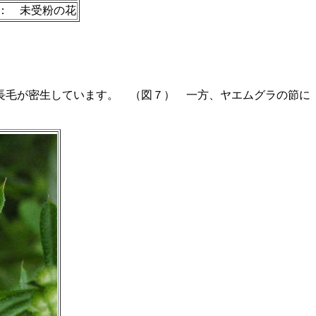
： 未受粉の花
長毛が密生しています。 （図７） 一方、ヤエムグラの節に