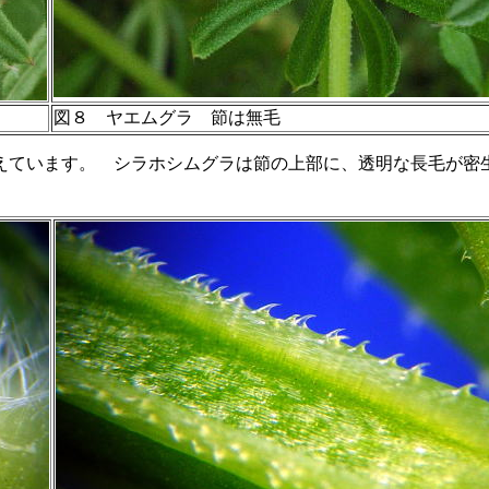
図８ ヤエムグラ 節は無毛
えています。 シラホシムグラは節の上部に、透明な長毛が密