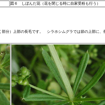
図６ しぼんだ花（花を閉じる時に自家受粉も行う） 
く部分）上部の長毛です。 シラホシムグラでは節の上部に、