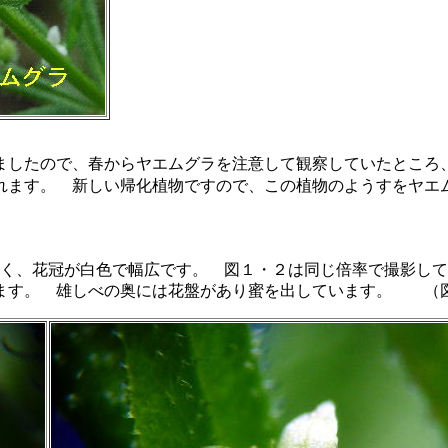
したので、春からヤエムグラを注意して観察していたところ、2
れます。 新しい帰化植物ですので、この植物のようすをヤエ
きく、花冠が白色で幅広です。 図１・２は同じ倍率で撮影し
ます。 雄しべの奥には花盤があり蜜を出しています。 （