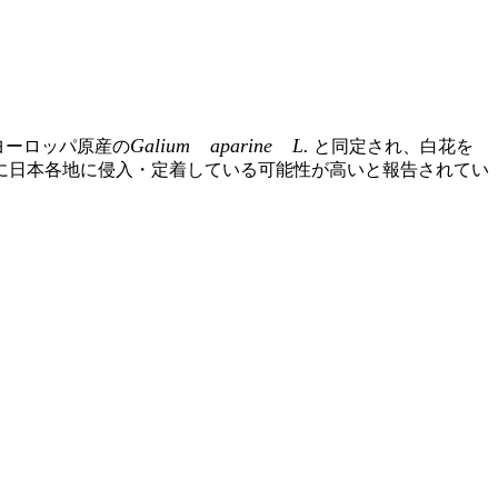
Galium aparine L.
ヨーロッパ原産の
と同定され、白花を
に日本各地に侵入・定着している可能性が高いと報告されてい