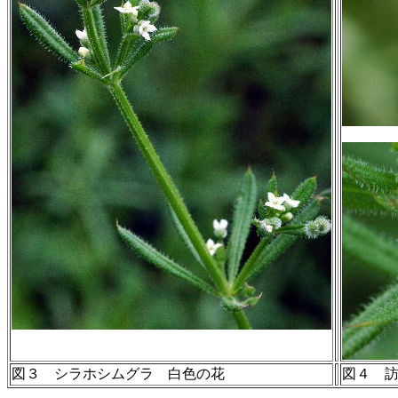
図３ シラホシムグラ 白色の花
図４ 