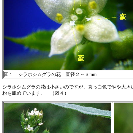
図１ シラホシムグラの花 直径２～３mm
シラホシムグラの花は小さいのですが、真っ白色でやや大き
粉を舐めています。 （図４）