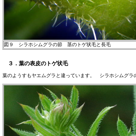
図９ シラホシムグラの節 茎のトゲ状毛と長毛
３．葉の表皮のトゲ状毛
葉のようすもヤエムグラと違っています。 シラホシムグ