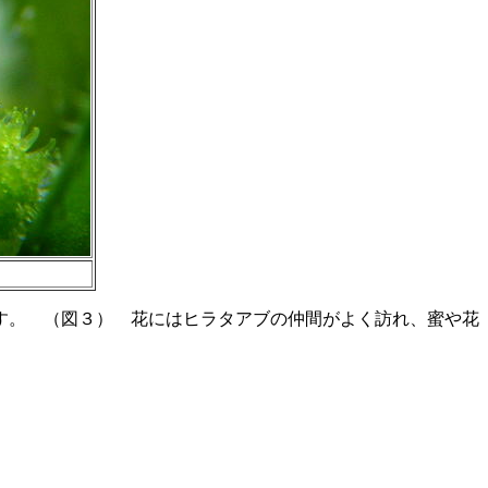
す。 （図３） 花にはヒラタアブの仲間がよく訪れ、蜜や花