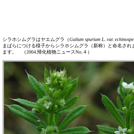
シラホシムグラはヤエムグラ（
Galium spurium L. var. echinosp
まばらにつける様子からシラホシムグラ（新称）と命名され
ます。 （2004.帰化植物ニュースNo.４）