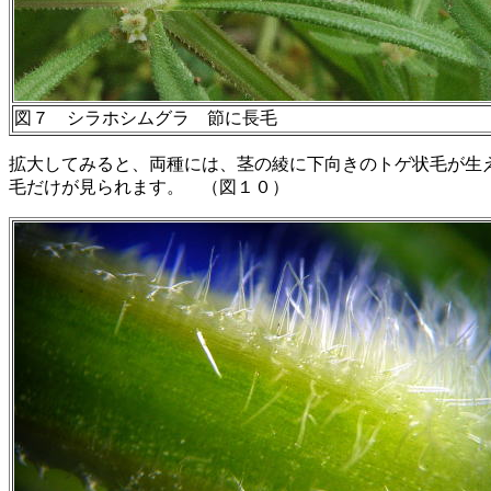
図７ シラホシムグラ 節に長毛
拡大してみると、両種には、茎の綾に下向きのトゲ状毛が生
毛だけが見られます。 （図１０）