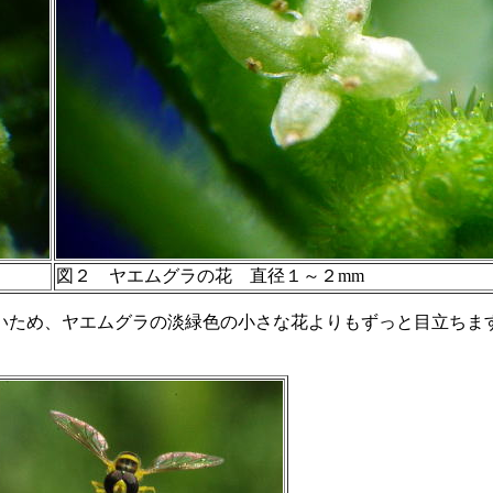
図２ ヤエムグラの花 直径１～２mm
いため、ヤエムグラの淡緑色の小さな花よりもずっと目立ちま