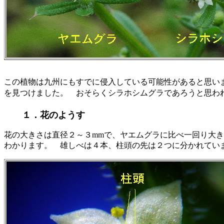
この植物は九州にもすでに侵入している可能性があると思いま
を見つけました。 おそらくシラホシムグラであろうと思わ
１．花のようす
花の大きさは直径２～３mmで、ヤエムグラに比べ一回り大
わかります。 雄しべは４本、柱頭の先は２つに分かれてい