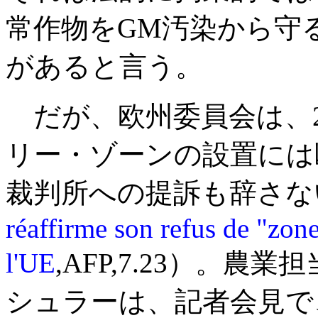
常作物をGM汚染から守
があると言う。
だが、欧州委員会は、2
リー・ゾーンの設置には
裁判所への提訴も辞さな
r
é
affirme son refus de "zo
l'UE
,AFP,7.23
）。農業担
シュラーは、記者会見で