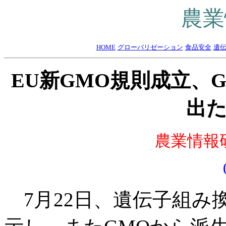
農業
HOME
グローバリゼーション
食品安全
遺
EU新GMO規則成立、
出
農業情報研
7月22日、遺伝子組み