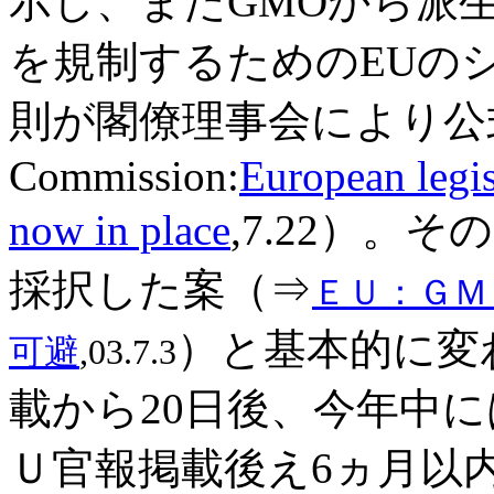
示し、またGMOから派
を規制するためのEUの
則が閣僚理事会により公
Commission:
European legi
now in place
,7.22
）。その
採択した案（⇒
ＥＵ：ＧＭ
）と基本的に変
可避
,03.7.3
載から20日後、今年中
Ｕ官報掲載後え6ヵ月以