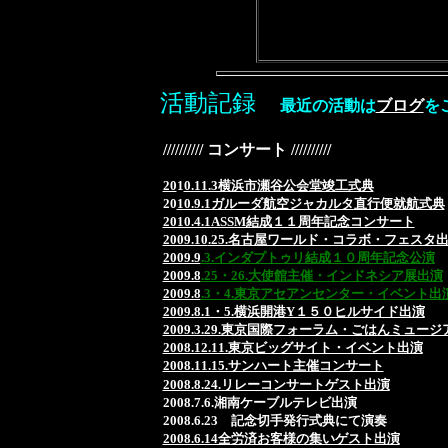
活動記録
最近の活動は
ブログ
を
////////// コンサート //////////
20
1
0.11.3横浜市瀬谷公会堂竣工式典
20
10.9.1ガルーダ航空ジャカルタ直行便就航式典
2010.4.1ASSM結成１１周年記念コンサート
2009.10
.25.名古屋ワールド・コラボ・フェスタ
2009.9
.3.インダプトゥリ結成１０周年記念公演
2009.8
.25・26.大使館主催・インドネシア展出演
2009.8
.3・4.東京アセアンセンター・イベント出
2009.8.1・5.横浜開港Y１５０ヒルサイド出演
2009.3.29.東京国際フォーラム・ごはんミュージ
2008.12.11.東京ビッグサイト・イベント出演
2008.11.15.サンハート主催コンサート
2008.8.24.リレーコンサートゲスト出演
2008.7.6.湘南ケーブルテレビ出演
2008.6.23 記念切手発行式典にて演奏
2008.6.14全労済お客様の集いゲスト出演